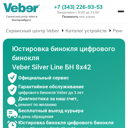
+7 (343) 226-93-53
Ежедневно с 9:00 до 21:00
Позвонить
мне утром
Сервисный центр Veber
в
Екатеринбурге
Сервисный центр Veber
Каталог устройств
Ремон
Юстировка бинокля цифрового
бинокля
Veber Silver Line БН 8x42
Официальный сервис
Гарантийное обслуживание
цифрового бинокля Veber до 3 лет
Диагностика за наш счет,
ремонт по желанию
Бесплатный выезд курьера
в день обращения
Юстировка бинокля цифрового бинокля