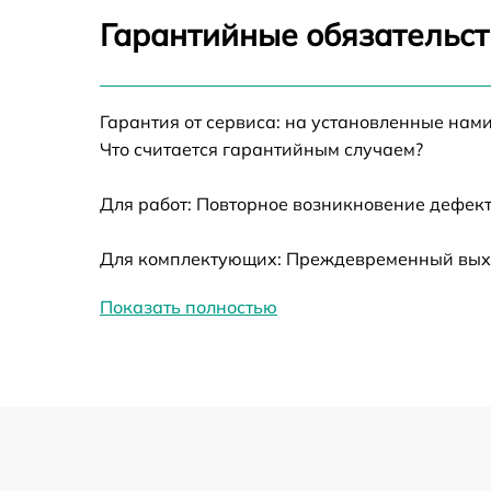
Ремонт оптики
Гарантийные обязательст
Ремонт датчика синхроимпульсов
Гарантия от сервиса: на установленные нами
Калибровка и настройка тепловизора
Что считается гарантийным случаем?
Ремонт встроенного дальнометра и
Для работ: Повторное возникновение дефект
других устройств
Для комплектующих: Преждевременный выход
Замена ключей управления
Показать полностью
Ремонт цепи питания
Замена USB порта
Замена процессора