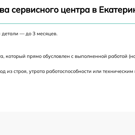
от 60 мин
ва сервисного центра в Екатери
от 60 мин
 детали — до 3 месяцев.
от 60 мин
от 60 мин
а, который прямо обусловлен с выполненной работой (н
 из строя, утрата работоспособности или техническим
от 60 мин
от 60 мин
от 60 мин
от 60 мин