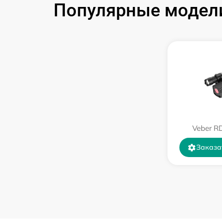
Популярные модели 
Замена корпуса
Замена дисплея (экрана)
Прошивка (Обновление ПО)
Ремонт платы управления
(восстановление)
Veber R
Восстановление после попадания влаги
Заказа
Ремонт Wi-Fi
Ремонт разъема