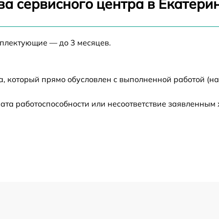
ва сервисного центра в Екатери
от 60 мин
мплектующие — до 3 месяцев.
от 60 мин
от 60 мин
а, который прямо обусловлен с выполненной работой (н
ата работоспособности или несоответствие заявленным
от 60 мин
от 60 мин
от 60 мин
от 60 мин
от 60 мин