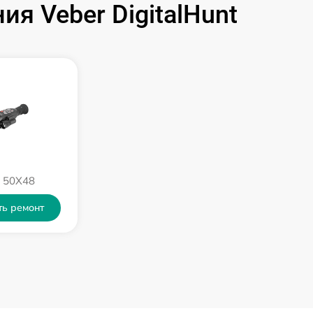
я Veber DigitalHunt
1250 р
750 р
450 р
750 р
E 50X48
650 р
ть ремонт
650 р
590 р