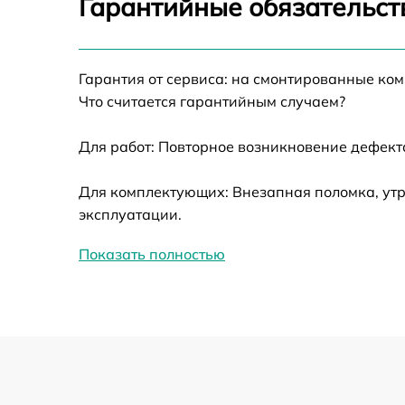
Гарантийные обязательст
Ремонт датчика синхроимпульсов
Гарантия от сервиса: на смонтированные ко
Калибровка и настройка тепловизора
Что считается гарантийным случаем?
Ремонт встроенного дальнометра и
Для работ: Повторное возникновение дефект
других устройств
Для комплектующих: Внезапная поломка, утр
Замена ключей управления
эксплуатации.
Ремонт цепи питания
Показать полностью
Замена USB порта
Замена процессора
Замена аккумулятора