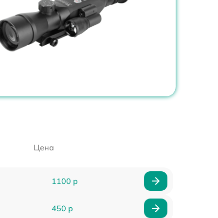
Цена
1100 р
450 р