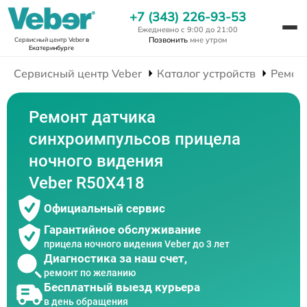
+7 (343) 226-93-53
Ежедневно с 9:00 до 21:00
Позвонить
мне утром
Сервисный центр Veber
в
Екатеринбурге
Сервисный центр Veber
Каталог устройств
Ремон
Ремонт датчика
синхроимпульсов прицела
ночного видения
Veber R50X418
Официальный сервис
Гарантийное обслуживание
прицела ночного видения Veber до 3 лет
Диагностика за наш счет,
ремонт по желанию
Бесплатный выезд курьера
в день обращения