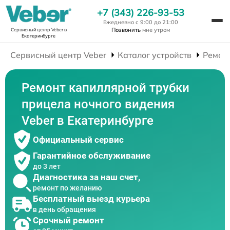
+7 (343) 226-93-53
Ежедневно с 9:00 до 21:00
Позвонить
мне утром
Сервисный центр Veber
в
Екатеринбурге
Сервисный центр Veber
Каталог устройств
Ремон
Ремонт капиллярной трубки
прицела ночного видения
Veber в Екатеринбурге
Официальный сервис
Гарантийное обслуживание
до 3 лет
Диагностика за наш счет,
ремонт по желанию
Бесплатный выезд курьера
в день обращения
Срочный ремонт